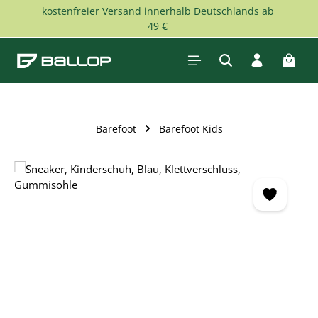
kostenfreier Versand innerhalb Deutschlands ab
Zum Hauptinhalt springen
49 €
Waren
Barefoot
Barefoot Kids
Bildergalerie überspringen