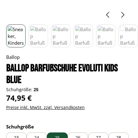
Ballop
Ballop Barfußschuhe Evoluti Kids
blue
Schuhgröße:
25
Regulärer Preis:
74,95 €
Preise inkl. MwSt. zzgl. Versandkosten
auswählen
Schuhgröße
23
24
25
26
27
28