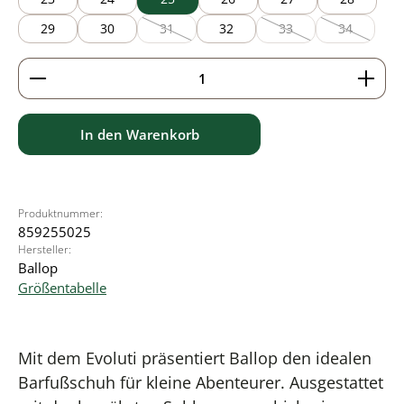
29
30
31
32
33
34
(Diese Option ist zurzeit nicht verfügbar.)
(Diese Option ist zurzei
(Diese Optio
Produkt Anzahl: Gib den gewünschten Wert ein ode
In den Warenkorb
Produktnummer:
859255025
Hersteller:
Ballop
Größentabelle
Mit dem Evoluti präsentiert Ballop den idealen
Barfußschuh für kleine Abenteurer. Ausgestattet