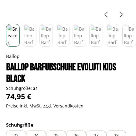
Ballop
Ballop Barfußschuhe Evoluti Kids
black
Schuhgröße:
31
Regulärer Preis:
74,95 €
Preise inkl. MwSt. zzgl. Versandkosten
auswählen
Schuhgröße
23
24
25
26
27
28