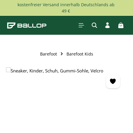
kostenfreier Versand innerhalb Deutschlands ab
Zum Hauptinhalt springen
49 €
Waren
Barefoot
Barefoot Kids
Bildergalerie überspringen