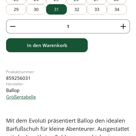
29
30
31
32
33
34
Produkt Anzahl: Gib den gewünschten Wert ein ode
In den Warenkorb
Produktnummer:
859256031
Hersteller:
Ballop
Größentabelle
Mit dem Evoluti präsentiert Ballop den idealen
Barfußschuh für kleine Abenteurer. Ausgestattet