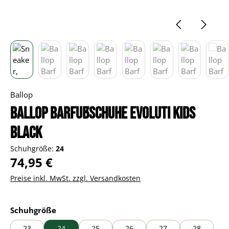
Ballop
Ballop Barfußschuhe Evoluti Kids
black
Schuhgröße:
24
Regulärer Preis:
74,95 €
Preise inkl. MwSt. zzgl. Versandkosten
auswählen
Schuhgröße
23
24
25
26
27
28