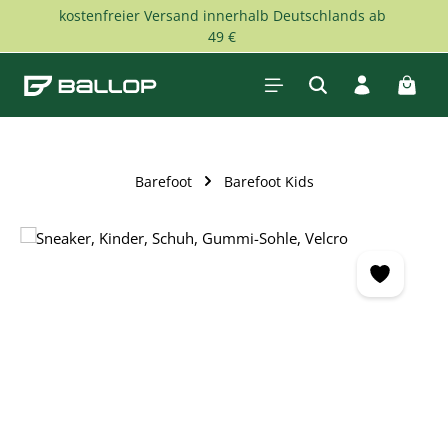
kostenfreier Versand innerhalb Deutschlands ab
Zum Hauptinhalt springen
49 €
Waren
Barefoot
Barefoot Kids
Bildergalerie überspringen