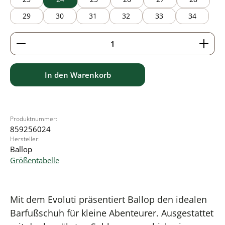
29
30
31
32
33
34
Produkt Anzahl: Gib den gewünschten Wert ein ode
In den Warenkorb
Produktnummer:
859256024
Hersteller:
Ballop
Größentabelle
Mit dem Evoluti präsentiert Ballop den idealen
Barfußschuh für kleine Abenteurer. Ausgestattet