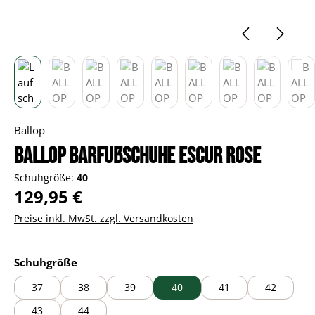
Ballop
BALLOP Barfußschuhe Escur rose
Schuhgröße:
40
Regulärer Preis:
129,95 €
Preise inkl. MwSt. zzgl. Versandkosten
auswählen
Schuhgröße
37
38
39
40
41
42
43
44