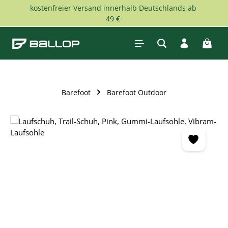
kostenfreier Versand innerhalb Deutschlands ab
Zum Hauptinhalt springen
49 €
Waren
Barefoot
Barefoot Outdoor
Bildergalerie überspringen