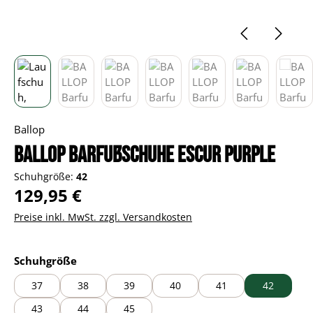
Ballop
BALLOP Barfußschuhe Escur purple
Schuhgröße:
42
Regulärer Preis:
129,95 €
Preise inkl. MwSt. zzgl. Versandkosten
auswählen
Schuhgröße
37
38
39
40
41
42
43
44
45