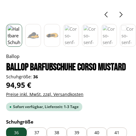
Ballop
BALLOP Barfußschuhe Corso mustard
Schuhgröße:
36
Regulärer Preis:
94,95 €
Preise inkl. MwSt. zzgl. Versandkosten
Sofort verfügbar, Lieferzeit: 1-3 Tage
auswählen
Schuhgröße
36
37
38
39
40
41