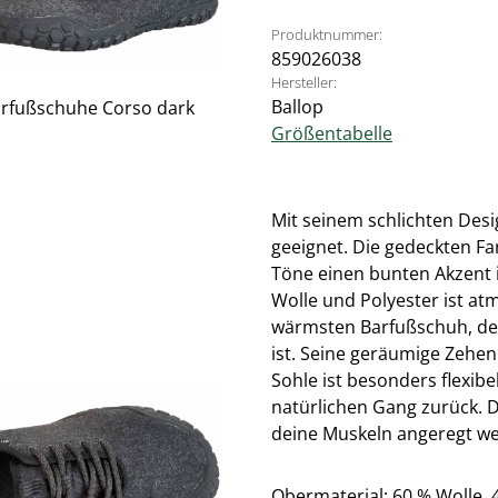
Produktnummer:
859026038
Hersteller:
Ballop
Größentabelle
Mit seinem schlichten Desi
geeignet. Die gedeckten Fa
Töne einen bunten Akzent 
Wolle und Polyester ist a
wärmsten Barfußschuh, der
ist. Seine geräumige Zehen
Sohle ist besonders flexib
natürlichen Gang zurück. 
deine Muskeln angeregt w
Obermaterial: 60 % Wolle, 