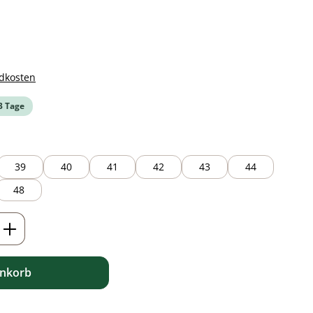
ndkosten
-3 Tage
39
40
41
42
43
44
48
ib den gewünschten Wert ein oder benutz
enkorb