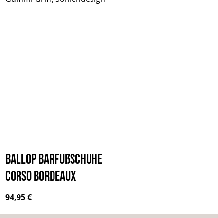
BALLOP Barfußschuhe
Corso bordeaux
Regulärer Preis:
94,95 €