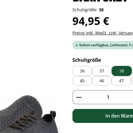
Schuhgröße:
38
Regulärer Preis:
94,95 €
Preise inkl. MwSt. zzgl. Versa
Sofort verfügbar, Lieferzeit: 1
auswählen
Schuhgröße
36
37
38
45
46
47
Produkt Anzahl: G
In den War