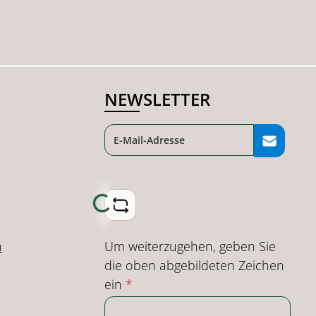
 um die Anzahl zu erhöhen oder zu reduz
e die Schaltflächen um die Anzahl zu e
Wert ein oder benutze die Schaltflächen
ib den gewünschten Wert ein oder benut
Produkt Anzahl: Gib den gewünschten 
NEWSLETTER
Loading...
Um weiterzugehen, geben Sie
n
die oben abgebildeten Zeichen
ein
*