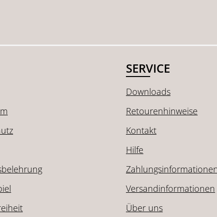
ert ein oder benutze die Schaltflächen
ib den gewünschten Wert ein oder benutz
Produkt Anzahl: Gib den gewünschten 
Produkt Anzahl: G
SERVICE
Downloads
um
Retourenhinweise
utz
Kontakt
Hilfe
sbelehrung
Zahlungsinformatione
iel
Versandinformationen
reiheit
Über uns