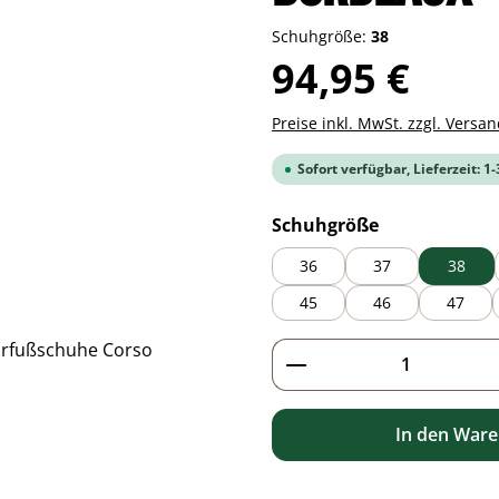
Schuhgröße:
38
Regulärer Preis:
94,95 €
Preise inkl. MwSt. zzgl. Versa
Sofort verfügbar, Lieferzeit: 1
auswählen
Schuhgröße
36
37
38
45
46
47
Produkt Anzahl: G
In den War