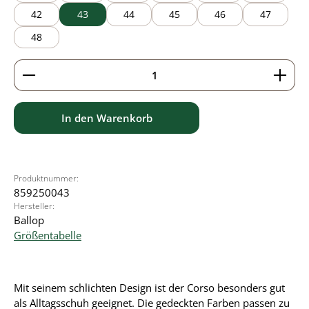
42
43
44
45
46
47
48
Produkt Anzahl: Gib den gewünschten Wert ein ode
In den Warenkorb
Produktnummer:
859250043
Hersteller:
Ballop
Größentabelle
Mit seinem schlichten Design ist der Corso besonders gut
als Alltagsschuh geeignet. Die gedeckten Farben passen zu