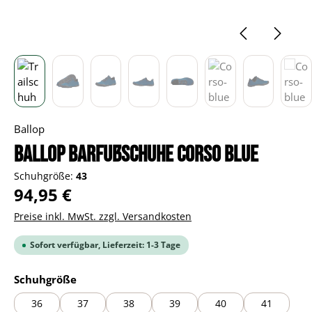
Ballop
BALLOP Barfußschuhe Corso blue
Schuhgröße:
43
Regulärer Preis:
94,95 €
Preise inkl. MwSt. zzgl. Versandkosten
Sofort verfügbar, Lieferzeit: 1-3 Tage
auswählen
Schuhgröße
36
37
38
39
40
41