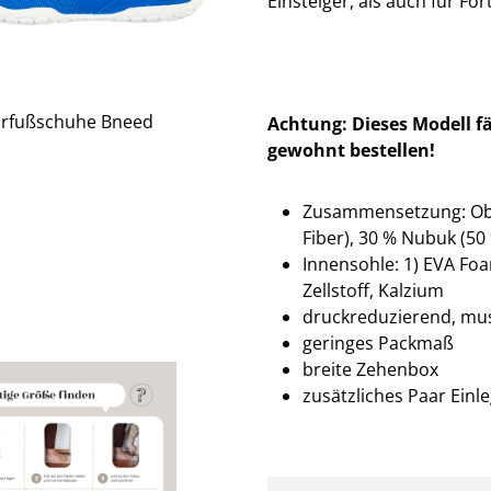
Einsteiger, als auch für For
Achtung: Dieses Modell fä
gewohnt bestellen!
Zusammensetzung: Ober
Fiber), 30 % Nubuk (50
Innensohle: 1) EVA Foa
Zellstoff, Kalzium
druckreduzierend, mu
geringes Packmaß
breite Zehenbox
zusätzliches Paar Einl