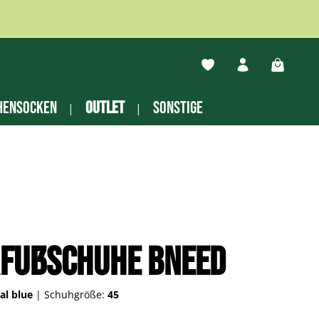
Du hast 0 Produkte auf
Warenko
hensocken
Outlet
Sonstige
rfußschuhe Bneed
al blue
|
Schuhgröße:
45