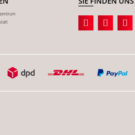
SEN
SIE FINDEN UNS
kzentrum
statt