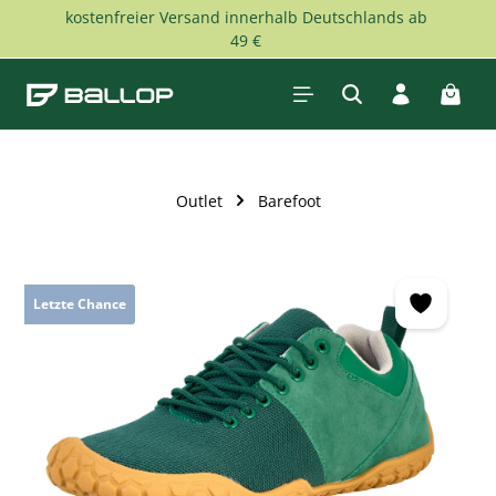
kostenfreier Versand innerhalb Deutschlands ab
Zum Hauptinhalt springen
49 €
Waren
Outlet
Barefoot
Bildergalerie überspringen
Letzte Chance