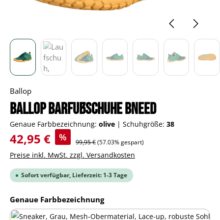
Ballop
BALLOP Barfußschuhe Bneed
Genaue Farbbezeichnung:
olive
|
Schuhgröße:
38
Verkaufspreis:
42,95 €
%
Regulärer Preis:
99,95 €
(57.03% gespart)
Preise inkl. MwSt. zzgl. Versandkosten
Sofort verfügbar, Lieferzeit: 1-3 Tage
auswählen
Genaue Farbbezeichnung