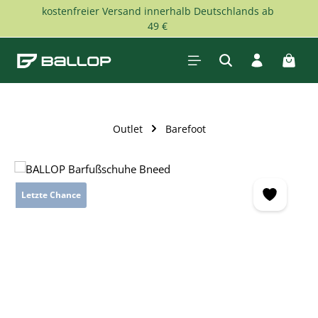
kostenfreier Versand innerhalb Deutschlands ab
Zum Hauptinhalt springen
49 €
Waren
Outlet
Barefoot
Bildergalerie überspringen
Letzte Chance