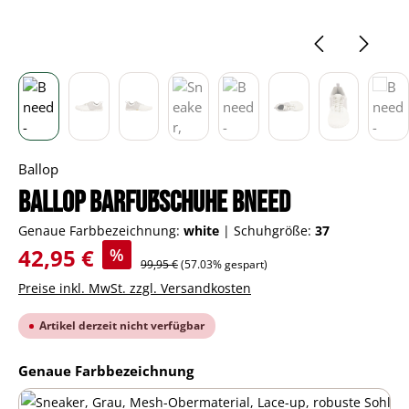
Ballop
BALLOP Barfußschuhe Bneed
Genaue Farbbezeichnung:
white
|
Schuhgröße:
37
Verkaufspreis:
42,95 €
%
Regulärer Preis:
99,95 €
(57.03% gespart)
Preise inkl. MwSt. zzgl. Versandkosten
Artikel derzeit nicht verfügbar
auswählen
Genaue Farbbezeichnung