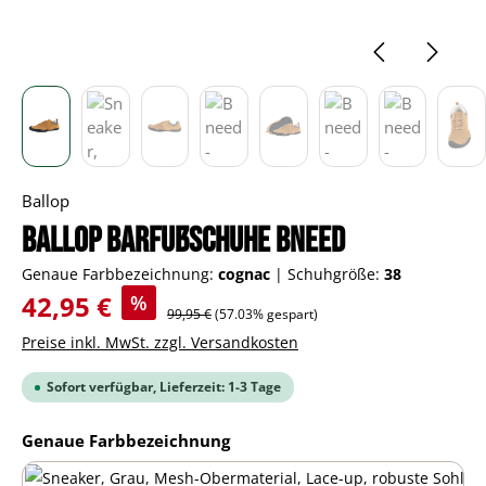
Ballop
BALLOP Barfußschuhe Bneed
Genaue Farbbezeichnung:
cognac
|
Schuhgröße:
38
Verkaufspreis:
42,95 €
%
Regulärer Preis:
99,95 €
(57.03% gespart)
Preise inkl. MwSt. zzgl. Versandkosten
Sofort verfügbar, Lieferzeit: 1-3 Tage
auswählen
Genaue Farbbezeichnung