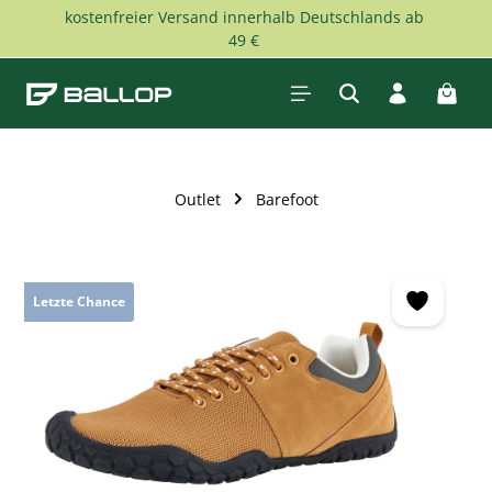
kostenfreier Versand innerhalb Deutschlands ab
Zum Hauptinhalt springen
49 €
Waren
Outlet
Barefoot
Bildergalerie überspringen
Letzte Chance