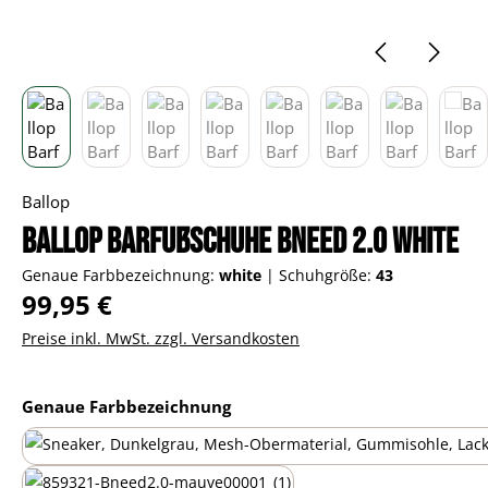
Ballop
Ballop Barfußschuhe Bneed 2.0 white
Genaue Farbbezeichnung:
white
|
Schuhgröße:
43
Regulärer Preis:
99,95 €
Preise inkl. MwSt. zzgl. Versandkosten
auswählen
Genaue Farbbezeichnung
black