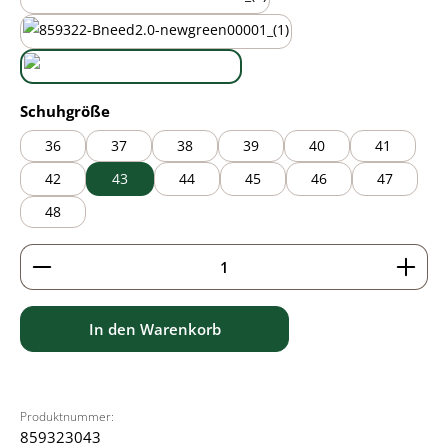
mauve
new green
white
auswählen
Schuhgröße
36
37
38
39
40
41
42
43
44
45
46
47
48
Produkt Anzahl: Gib den gewünschten Wert ein ode
In den Warenkorb
Produktnummer:
859323043