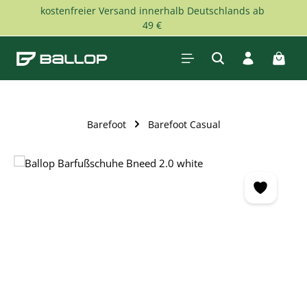
kostenfreier Versand innerhalb Deutschlands ab
Zum Hauptinhalt springen
49 €
Waren
Barefoot
Barefoot Casual
Bildergalerie überspringen