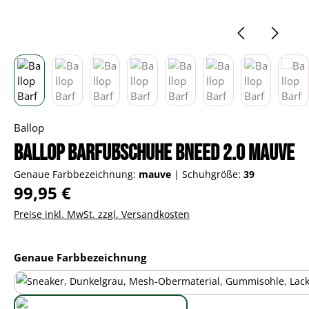
Ballop
Ballop Barfußschuhe Bneed 2.0 mauve
Genaue Farbbezeichnung:
mauve
|
Schuhgröße:
39
Regulärer Preis:
99,95 €
Preise inkl. MwSt. zzgl. Versandkosten
auswählen
Genaue Farbbezeichnung
black