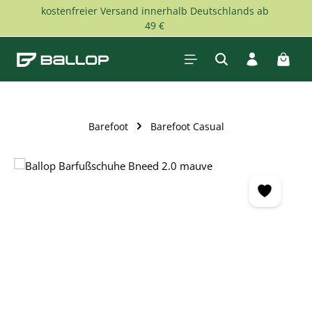
kostenfreier Versand innerhalb Deutschlands ab
Zum Hauptinhalt springen
49 €
Waren
Barefoot
Barefoot Casual
Bildergalerie überspringen