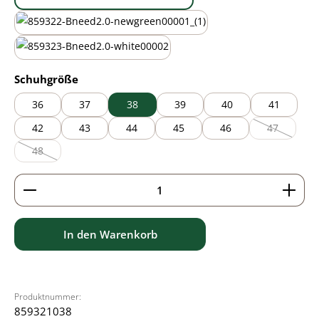
mauve
new green
white
auswählen
Schuhgröße
36
37
38
39
40
41
42
43
44
45
46
47
(Diese Optio
48
(Diese Option ist zurzeit nicht verfügbar.)
Produkt Anzahl: Gib den gewünschten Wert ein ode
In den Warenkorb
Produktnummer:
859321038