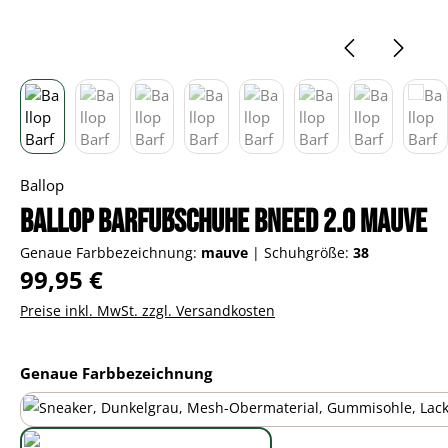
Ballop
Ballop Barfußschuhe Bneed 2.0 mauve
Genaue Farbbezeichnung:
mauve
|
Schuhgröße:
38
Regulärer Preis:
99,95 €
Preise inkl. MwSt. zzgl. Versandkosten
auswählen
Genaue Farbbezeichnung
black