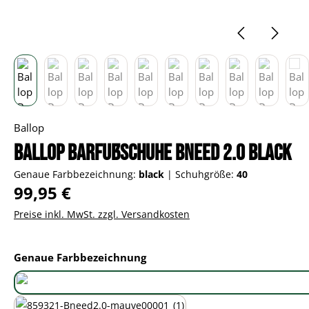
Ballop
Ballop Barfußschuhe Bneed 2.0 black
Genaue Farbbezeichnung:
black
|
Schuhgröße:
40
Regulärer Preis:
99,95 €
Preise inkl. MwSt. zzgl. Versandkosten
auswählen
Genaue Farbbezeichnung
black