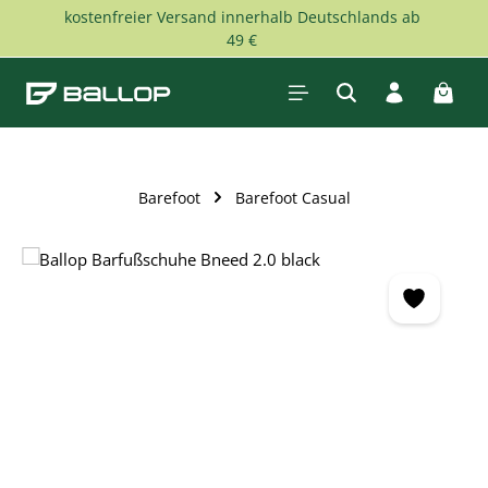
kostenfreier Versand innerhalb Deutschlands ab
Zum Hauptinhalt springen
49 €
Waren
Barefoot
Barefoot Casual
Bildergalerie überspringen