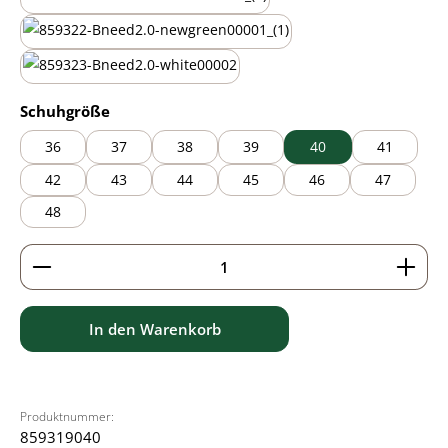
mauve
new green
white
auswählen
Schuhgröße
36
37
38
39
40
41
42
43
44
45
46
47
48
Produkt Anzahl: Gib den gewünschten Wert ein ode
In den Warenkorb
Produktnummer:
859319040