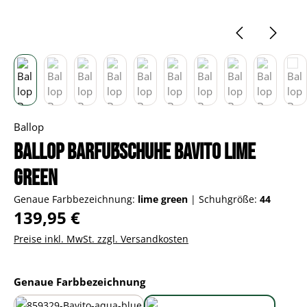
Ballop
Ballop Barfußschuhe Bavito lime
green
Genaue Farbbezeichnung:
lime green
|
Schuhgröße:
44
Regulärer Preis:
139,95 €
Preise inkl. MwSt. zzgl. Versandkosten
auswählen
Genaue Farbbezeichnung