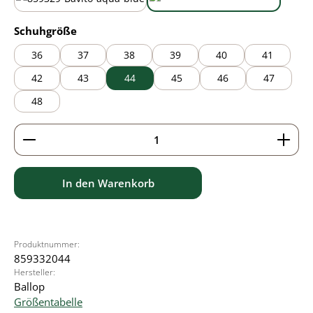
aqua blue
lime green
auswählen
Schuhgröße
36
37
38
39
40
41
42
43
44
45
46
47
48
Produkt Anzahl: Gib den gewünschten Wert ein ode
In den Warenkorb
Produktnummer:
859332044
Hersteller:
Ballop
Größentabelle