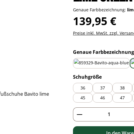
Genaue Farbbezeichnung:
li
Regulärer Preis:
139,95 €
Preise inkl. MwSt. zzgl. Versa
Genaue Farbbezeichnung
aqua blue
auswählen
Schuhgröße
36
37
38
45
46
47
Produkt Anzahl: G
In den War