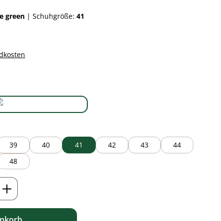
me green
|
Schuhgröße:
41
ndkosten
auswählen
lime green
39
40
41
42
43
44
48
ib den gewünschten Wert ein oder benutz
enkorb