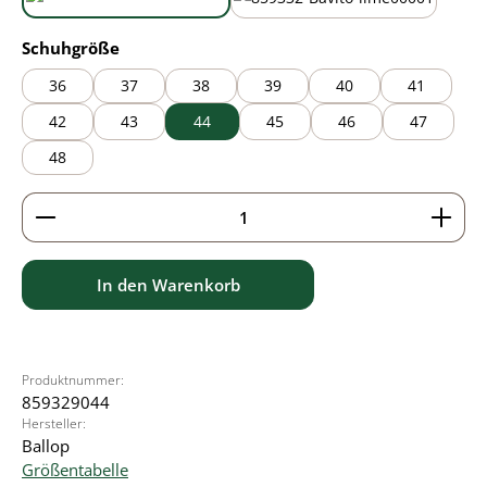
aqua blue
lime green
auswählen
Schuhgröße
36
37
38
39
40
41
42
43
44
45
46
47
48
Produkt Anzahl: Gib den gewünschten Wert ein ode
In den Warenkorb
Produktnummer:
859329044
Hersteller:
Ballop
Größentabelle