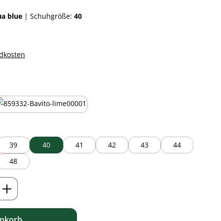
ua blue
|
Schuhgröße:
40
ndkosten
auswählen
lime green
39
40
41
42
43
44
48
ib den gewünschten Wert ein oder benutz
enkorb