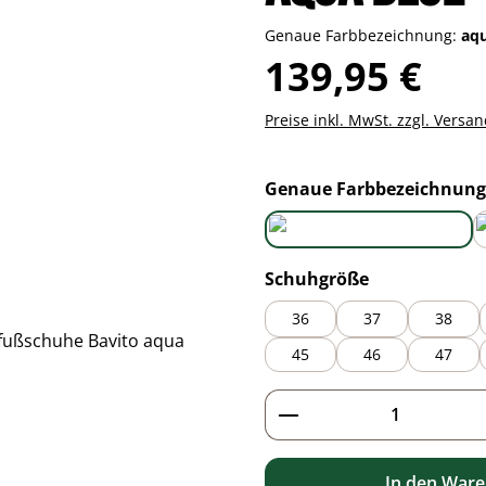
Genaue Farbbezeichnung:
aq
Regulärer Preis:
139,95 €
Preise inkl. MwSt. zzgl. Versa
Genaue Farbbezeichnung
aqua blue
auswählen
Schuhgröße
36
37
38
45
46
47
Produkt Anzahl: G
In den War