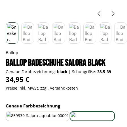
Ballop
Ballop Badeschuhe Salora black
Genaue Farbbezeichnung:
black
|
Schuhgröße:
38,5-39
Regulärer Preis:
34,95 €
Preise inkl. MwSt. zzgl. Versandkosten
auswählen
Genaue Farbbezeichnung
aqua blue
black