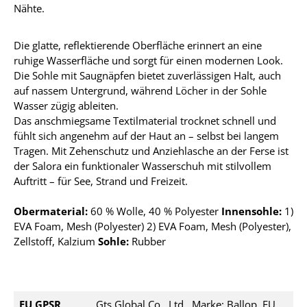
Nähte.
Die glatte, reflektierende Oberfläche erinnert an eine
ruhige Wasserfläche und sorgt für einen modernen Look.
Die Sohle mit Saugnäpfen bietet zuverlässigen Halt, auch
auf nassem Untergrund, während Löcher in der Sohle
Wasser zügig ableiten.
Das anschmiegsame Textilmaterial trocknet schnell und
fühlt sich angenehm auf der Haut an – selbst bei langem
Tragen. Mit Zehenschutz und Anziehlasche an der Ferse ist
der Salora ein funktionaler Wasserschuh mit stilvollem
Auftritt – für See, Strand und Freizeit.
Obermaterial:
60 % Wolle, 40 % Polyester
Innensohle:
1
)
EVA Foam, Mesh (Polyester) 2) EVA Foam, Mesh (Polyester),
Zellstoff, Kalzium
Sohle:
Rubber
EU GPSR
Gts Global Co., Ltd., Marke: Ballop, EU