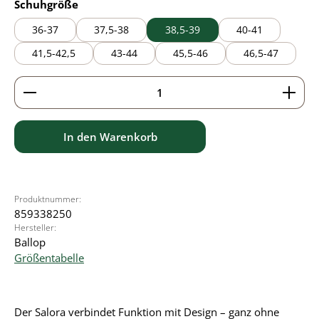
auswählen
Schuhgröße
36-37
37,5-38
38,5-39
40-41
41,5-42,5
43-44
45,5-46
46,5-47
Produkt Anzahl: Gib den gewünschten Wert ein ode
In den Warenkorb
Produktnummer:
859338250
Hersteller:
Ballop
Größentabelle
Der Salora verbindet Funktion mit Design – ganz ohne