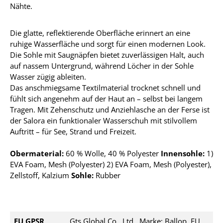
Nähte.
Die glatte, reflektierende Oberfläche erinnert an eine
ruhige Wasserfläche und sorgt für einen modernen Look.
Die Sohle mit Saugnäpfen bietet zuverlässigen Halt, auch
auf nassem Untergrund, während Löcher in der Sohle
Wasser zügig ableiten.
Das anschmiegsame Textilmaterial trocknet schnell und
fühlt sich angenehm auf der Haut an – selbst bei langem
Tragen. Mit Zehenschutz und Anziehlasche an der Ferse ist
der Salora ein funktionaler Wasserschuh mit stilvollem
Auftritt – für See, Strand und Freizeit.
Obermaterial:
60 % Wolle, 40 % Polyester
Innensohle:
1
)
EVA Foam, Mesh (Polyester) 2) EVA Foam, Mesh (Polyester),
Zellstoff, Kalzium
Sohle:
Rubber
EU GPSR
Gts Global Co., Ltd., Marke: Ballop, EU