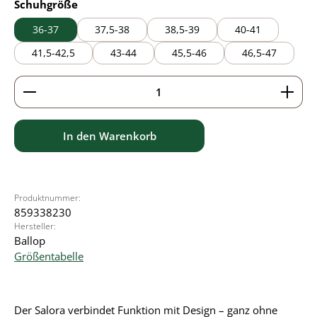
auswählen
Schuhgröße
36-37
37,5-38
38,5-39
40-41
41,5-42,5
43-44
45,5-46
46,5-47
Produkt Anzahl: Gib den gewünschten Wert ein ode
In den Warenkorb
Produktnummer:
859338230
Hersteller:
Ballop
Größentabelle
Der Salora verbindet Funktion mit Design – ganz ohne