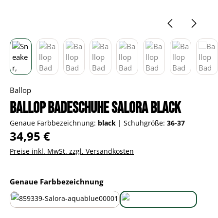
Ballop
Ballop Badeschuhe Salora black
Genaue Farbbezeichnung:
black
|
Schuhgröße:
36-37
Regulärer Preis:
34,95 €
Preise inkl. MwSt. zzgl. Versandkosten
auswählen
Genaue Farbbezeichnung
aqua blue
black