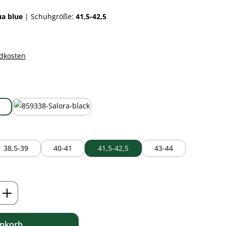
ua blue
|
Schuhgröße:
41,5-42,5
ndkosten
auswählen
black
38,5-39
40-41
41,5-42,5
43-44
ib den gewünschten Wert ein oder benutz
enkorb