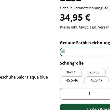
Genaue Farbbezeichnung:
aq
Regulärer Preis:
34,95 €
Preise inkl. MwSt. zzgl. Versa
Genaue Farbbezeichnung
aqua blue
auswählen
Schuhgröße
36-37
37,5-38
45,5-46
46,5-47
Produkt Anzahl: G
In den War