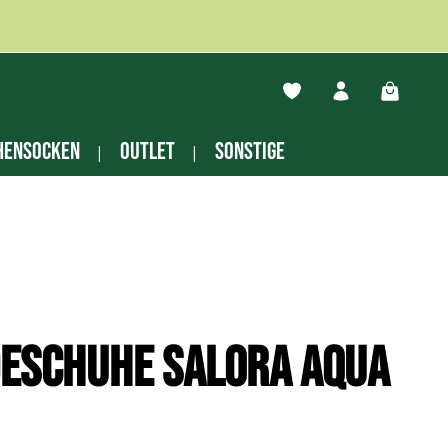
Du hast 0 Produkte auf
Warenko
hensocken
Outlet
Sonstige
deschuhe Salora aqua