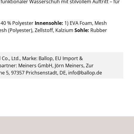
n funktionaler Wasserschuh mit stilvollem Auftritt – für
 40 % Polyester
Innensohle:
1
) EVA Foam, Mesh
sh (Polyester), Zellstoff, Kalzium
Sohle:
Rubber
 Co., Ltd., Marke: Ballop, EU Import &
artner: Meiners GmbH, Jörn Meiners, Zur
he 5, 97357 Prichsenstadt, DE, info@ballop.de