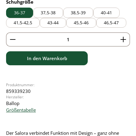
auswählen
Schuhgröße
36-37
37,5-38
38,5-39
40-41
41,5-42,5
43-44
45,5-46
46,5-47
Produkt Anzahl: Gib den gewünschten Wert ein ode
In den Warenkorb
Produktnummer:
859339230
Hersteller:
Ballop
Größentabelle
Der Salora verbindet Funktion mit Design – ganz ohne