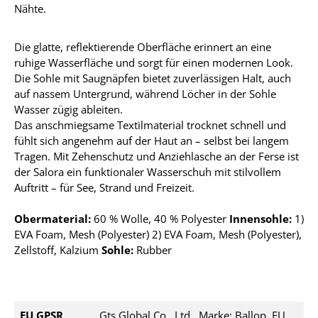
Nähte.
Die glatte, reflektierende Oberfläche erinnert an eine
ruhige Wasserfläche und sorgt für einen modernen Look.
Die Sohle mit Saugnäpfen bietet zuverlässigen Halt, auch
auf nassem Untergrund, während Löcher in der Sohle
Wasser zügig ableiten.
Das anschmiegsame Textilmaterial trocknet schnell und
fühlt sich angenehm auf der Haut an – selbst bei langem
Tragen. Mit Zehenschutz und Anziehlasche an der Ferse ist
der Salora ein funktionaler Wasserschuh mit stilvollem
Auftritt – für See, Strand und Freizeit.
Obermaterial:
60 % Wolle, 40 % Polyester
Innensohle:
1
)
EVA Foam, Mesh (Polyester) 2) EVA Foam, Mesh (Polyester),
Zellstoff, Kalzium
Sohle:
Rubber
EU GPSR
Gts Global Co., Ltd., Marke: Ballop, EU