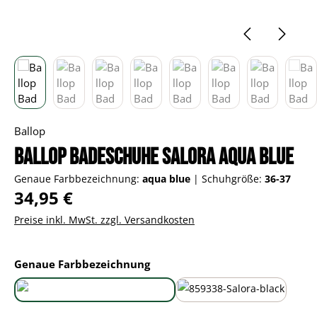
Ballop
Ballop Badeschuhe Salora aqua blue
Genaue Farbbezeichnung:
aqua blue
|
Schuhgröße:
36-37
Regulärer Preis:
34,95 €
Preise inkl. MwSt. zzgl. Versandkosten
auswählen
Genaue Farbbezeichnung
aqua blue
black