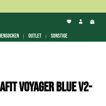
Du hast 0 Produkte auf
Warenko
hensocken
Outlet
Sonstige
afit Voyager blue V2-