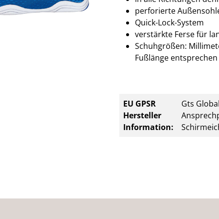
perforierte Außensohle
Quick-Lock-System
verstärkte Ferse für la
Schuhgrößen: Millimete
Fußlänge entsprechen 
EU GPSR
Gts Global
Hersteller
Ansprechp
Information:
Schirmeic