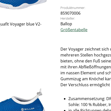
Produktnummer:
859070006
Hersteller:
Ballop
Größentabelle
Der Voyager zeichnet sich d
mehreren Stellen hochgez
bieten, ohne den Fuß seine
mit ihren Abfließöffnungen 
im nassen Element und sch
Gummizug am Knöchel kann
Der Verschluss ermöglicht 
Zusammensetzung: DR KN
Sohle: 100 % Rubber, I
in alle Richtungen deh