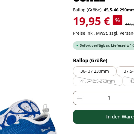
Ballop (Größe):
45,5-46 290m
Verkaufspreis:
19,95 €
%
Regul
44,9
Preise inkl. MwSt. zzgl. Versa
Sofort verfügbar, Lieferzeit: 1
auswähle
Ballop (Größe)
36- 37 230mm
37,5
41,5-42,5 270mm
4
(Diese Option ist zurze
Produkt Anzahl: G
In den War