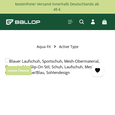
kostenfreier Versand innerhalb Deutschlands ab
Zum Hauptinhalt springen
49 €
Waren
Aqua Fit
Active Type
Bildergalerie überspringen
Letzte Chance