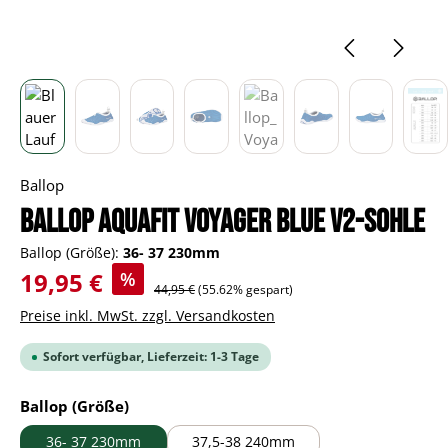
Ballop
BALLOP Aquafit Voyager blue V2-Sohle
Ballop (Größe):
36- 37 230mm
Verkaufspreis:
19,95 €
%
Regulärer Preis:
44,95 €
(55.62% gespart)
Preise inkl. MwSt. zzgl. Versandkosten
Sofort verfügbar, Lieferzeit: 1-3 Tage
auswählen
Ballop (Größe)
36- 37 230mm
37,5-38 240mm