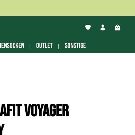
Du hast 0 Produkte auf
Warenko
hensocken
Outlet
Sonstige
afit Voyager
y