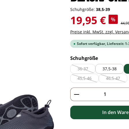
Schuhgröße:
38,5-39
Verkaufspreis:
19,95 €
%
Regul
44,9
Preise inkl. MwSt. zzgl. Versa
Sofort verfügbar, Lieferzeit: 1
auswählen
Schuhgröße
36-37
37,5-38
(Diese Option ist zurzeit nich
45,5-46
46,5-47
(Diese Option ist zurzeit nic
(Diese Opt
Produkt Anzahl: G
In den War