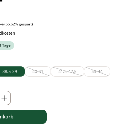
ärer Preis:
5 €
(55.62% gespart)
ndkosten
-3 Tage
38,5-39
40-41
41,5-42,5
43-44
t verfügbar.)
(Diese Option ist zurzeit nicht verfügbar.)
(Diese Option ist zurzeit nicht verfügbar.
(Diese Option ist zurze
ht verfügbar.)
ion ist zurzeit nicht verfügbar.)
ib den gewünschten Wert ein oder benutz
enkorb