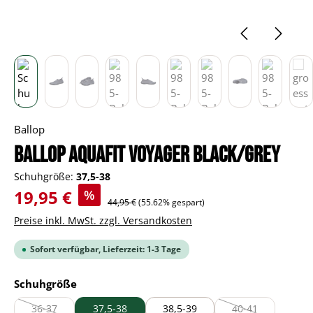
Ballop
BALLOP Aquafit Voyager black/grey
Schuhgröße:
37,5-38
Verkaufspreis:
19,95 €
%
Regulärer Preis:
44,95 €
(55.62% gespart)
Preise inkl. MwSt. zzgl. Versandkosten
Sofort verfügbar, Lieferzeit: 1-3 Tage
auswählen
Schuhgröße
36-37
37,5-38
38,5-39
40-41