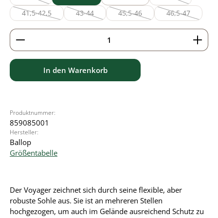
(Diese Option ist zurzeit nicht verfügbar.)
(Diese Option ist 
41,5-42,5
43-44
45,5-46
46,5-47
(Diese Option ist zurzeit nicht verfügbar.)
(Diese Option ist zurzeit nicht verfügbar.)
(Diese Option ist zurzeit nicht ve
(Diese Option i
Produkt Anzahl: Gib den gewünschten Wert ein ode
In den Warenkorb
Produktnummer:
859085001
Hersteller:
Ballop
Größentabelle
Der Voyager zeichnet sich durch seine flexible, aber
robuste Sohle aus. Sie ist an mehreren Stellen
hochgezogen, um auch im Gelände ausreichend Schutz zu