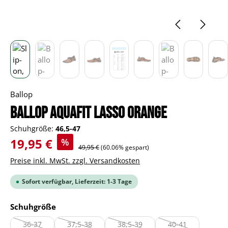
Ballop
BALLOP Aquafit Lasso orange
Schuhgröße:
46,5-47
Verkaufspreis:
19,95 €
%
Regulärer Preis:
49,95 €
(60.06% gespart)
Preise inkl. MwSt. zzgl. Versandkosten
Sofort verfügbar, Lieferzeit: 1-3 Tage
auswählen
Schuhgröße
36-37
37,5-38
38,5-39
40-41