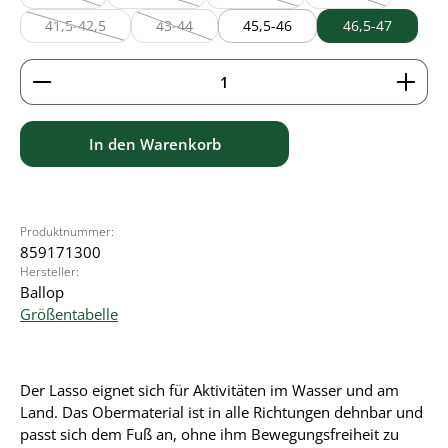
(Diese Option ist zurzeit nicht verfügbar.)
(Diese Option ist zurzeit nicht verfügbar.)
(Diese Option ist zurzeit nicht verf
(Diese Option ist z
41,5-42,5
43-44
45,5-46
46,5-47
(Diese Option ist zurzeit nicht verfügbar.)
(Diese Option ist zurzeit nicht verfügbar.)
Produkt Anzahl: Gib den gewünschten Wert ein ode
In den Warenkorb
Produktnummer:
859171300
Hersteller:
Ballop
Größentabelle
Der Lasso eignet sich für Aktivitäten im Wasser und am
Land. Das Obermaterial ist in alle Richtungen dehnbar und
passt sich dem Fuß an, ohne ihm Bewegungsfreiheit zu