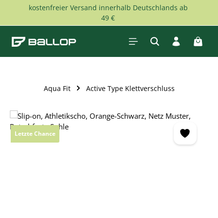
kostenfreier Versand innerhalb Deutschlands ab
Zum Hauptinhalt springen
49 €
Waren
Aqua Fit
Active Type Klettverschluss
Bildergalerie überspringen
Letzte Chance