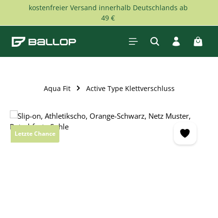
kostenfreier Versand innerhalb Deutschlands ab
Zum Hauptinhalt springen
49 €
Waren
Aqua Fit
Active Type Klettverschluss
Bildergalerie überspringen
Letzte Chance