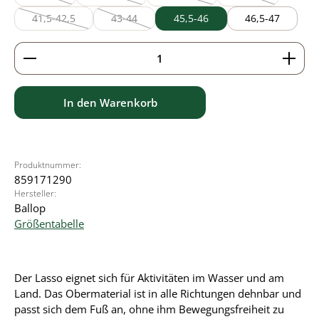
(Diese Option ist zurzeit nicht verfügbar.)
(Diese Option ist zurzeit nicht verfügbar.)
(Diese Option ist zurzeit nicht verf
(Diese Option ist z
41,5-42,5
43-44
45,5-46
46,5-47
(Diese Option ist zurzeit nicht verfügbar.)
(Diese Option ist zurzeit nicht verfügbar.)
Produkt Anzahl: Gib den gewünschten Wert ein ode
In den Warenkorb
Produktnummer:
859171290
Hersteller:
Ballop
Größentabelle
Der Lasso eignet sich für Aktivitäten im Wasser und am
Land. Das Obermaterial ist in alle Richtungen dehnbar und
passt sich dem Fuß an, ohne ihm Bewegungsfreiheit zu