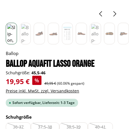
Ballop
BALLOP Aquafit Lasso orange
Schuhgröße:
45,5-46
Verkaufspreis:
19,95 €
%
Regulärer Preis:
49,95 €
(60.06% gespart)
Preise inkl. MwSt. zzgl. Versandkosten
Sofort verfügbar, Lieferzeit: 1-3 Tage
auswählen
Schuhgröße
36-37
37,5-38
38,5-39
40-41