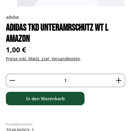
adidas
adidas TKD Unteramrschutz WT L
amazon
Regulärer Preis:
1,00 €
Preise inkl. MwSt. zzgl. Versandkosten
Produkt Anzahl: Gib den gewünschten Wert ein ode
In den Warenkorb
Produktnummer:
703630003_1