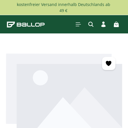
kostenfreier Versand innerhalb Deutschlands ab
Zum Hauptinhalt springen
49 €
Waren
Bildergalerie überspringen