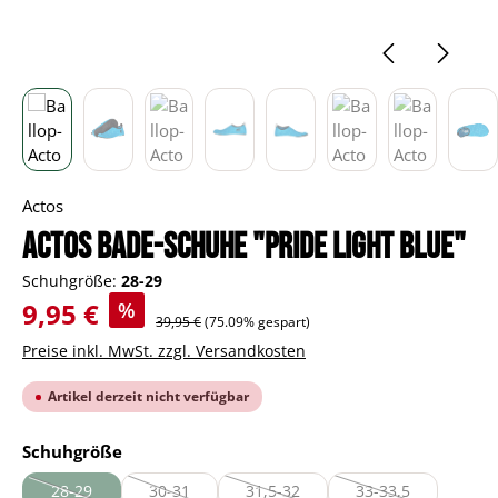
Actos
Actos Bade-Schuhe "Pride light blue"
Schuhgröße:
28-29
Verkaufspreis:
9,95 €
%
Regulärer Preis:
39,95 €
(75.09% gespart)
Preise inkl. MwSt. zzgl. Versandkosten
Artikel derzeit nicht verfügbar
auswählen
Schuhgröße
28-29
30-31
31,5-32
33-33,5