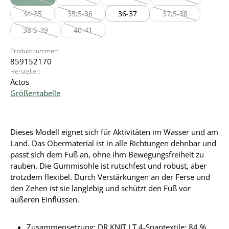
(Diese Option ist zurzeit nicht verfügbar.)
(Diese Option ist zurzeit nicht verfügbar.)
(Diese Option ist zurzeit nicht verfüg
(Diese Option ist z
34-35
35,5-36
36-37
37,5-38
(Diese Option ist zurzeit nicht verfügbar.)
(Diese Option ist zurzeit nicht verfügbar.)
(Diese Option ist zu
38,5-39
40-41
(Diese Option ist zurzeit nicht verfügbar.)
(Diese Option ist zurzeit nicht verfügbar.)
Produktnummer:
859152170
Hersteller:
Actos
Größentabelle
Dieses Modell eignet sich für Aktivitäten im Wasser und am
Land. Das Obermaterial ist in alle Richtungen dehnbar und
passt sich dem Fuß an, ohne ihm Bewegungsfreiheit zu
rauben. Die Gummisohle ist rutschfest und robust, aber
trotzdem flexibel. Durch Verstärkungen an der Ferse und
den Zehen ist sie langlebig und schützt den Fuß vor
äußeren Einflüssen.
Zusammensetzung: DR KNIT LT 4-Spantextile: 84 %